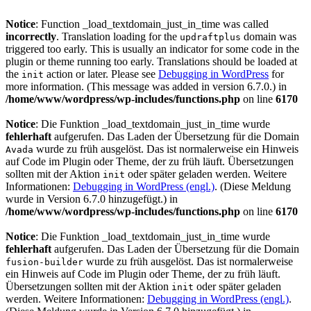
Notice
: Function _load_textdomain_just_in_time was called
incorrectly
. Translation loading for the
domain was
updraftplus
triggered too early. This is usually an indicator for some code in the
plugin or theme running too early. Translations should be loaded at
the
action or later. Please see
Debugging in WordPress
for
init
more information. (This message was added in version 6.7.0.) in
/home/www/wordpress/wp-includes/functions.php
on line
6170
Notice
: Die Funktion _load_textdomain_just_in_time wurde
fehlerhaft
aufgerufen. Das Laden der Übersetzung für die Domain
wurde zu früh ausgelöst. Das ist normalerweise ein Hinweis
Avada
auf Code im Plugin oder Theme, der zu früh läuft. Übersetzungen
sollten mit der Aktion
oder später geladen werden. Weitere
init
Informationen:
Debugging in WordPress (engl.)
. (Diese Meldung
wurde in Version 6.7.0 hinzugefügt.) in
/home/www/wordpress/wp-includes/functions.php
on line
6170
Notice
: Die Funktion _load_textdomain_just_in_time wurde
fehlerhaft
aufgerufen. Das Laden der Übersetzung für die Domain
wurde zu früh ausgelöst. Das ist normalerweise
fusion-builder
ein Hinweis auf Code im Plugin oder Theme, der zu früh läuft.
Übersetzungen sollten mit der Aktion
oder später geladen
init
werden. Weitere Informationen:
Debugging in WordPress (engl.)
.