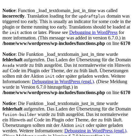
Notice
: Function _load_textdomain_just_in_time was called
incorrectly
. Translation loading for the
domain was
updraftplus
triggered too early. This is usually an indicator for some code in the
plugin or theme running too early. Translations should be loaded at
the
action or later. Please see
Debugging in WordPress
for
init
more information. (This message was added in version 6.7.0.) in
/home/www/wordpress/wp-includes/functions.php
on line
6170
Notice
: Die Funktion _load_textdomain_just_in_time wurde
fehlerhaft
aufgerufen. Das Laden der Übersetzung für die Domain
wurde zu früh ausgelöst. Das ist normalerweise ein Hinweis
Avada
auf Code im Plugin oder Theme, der zu früh läuft. Übersetzungen
sollten mit der Aktion
oder später geladen werden. Weitere
init
Informationen:
Debugging in WordPress (engl.)
. (Diese Meldung
wurde in Version 6.7.0 hinzugefügt.) in
/home/www/wordpress/wp-includes/functions.php
on line
6170
Notice
: Die Funktion _load_textdomain_just_in_time wurde
fehlerhaft
aufgerufen. Das Laden der Übersetzung für die Domain
wurde zu früh ausgelöst. Das ist normalerweise
fusion-builder
ein Hinweis auf Code im Plugin oder Theme, der zu früh läuft.
Übersetzungen sollten mit der Aktion
oder später geladen
init
werden. Weitere Informationen:
Debugging in WordPress (engl.)
.